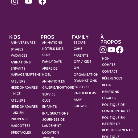
KIDS
PROS
FAMILY
À
PROPOS
ANNIVERSAIRES
ANIMATIONS
ESCAPE
HÔTELS KIDS
GAME
STAGES
CLUB
VACANCES
PARENTS
MON
FAMILY DAYS
OFF / KIDS
ANIMATIONS
COMPTE
ON
ENFANTS
ARBRE DE
CONTACT
MARIAGE/BAPTÊME
NOËL
ORGANISATION
RÉFÉRENCES
D’ANIMATIONS
ATELIERS
ANIMATION EN
BLOG
POUR LES
HEBDOMADAIRES
GALERIE/BOUTIQUE
MENTIONS
PARTICULIERS
– NICE
SERVICE
LÉGALES
BABY
ATELIERS
CLUB
POLITIQUE DE
SHOWER
HEBDOMADAIRES
ENFANTS
CONFIDENTIALITÉ
– AIX-EN-
INAUGURATIONS,
POLITIQUE EN
PROVENCE
JOURNÉES DE
MATIÈRE DE
MASCOTTES
LANCEMENT
REMBOURSEMENTS
SPECTACLES
LOCATION
POLITIQUE