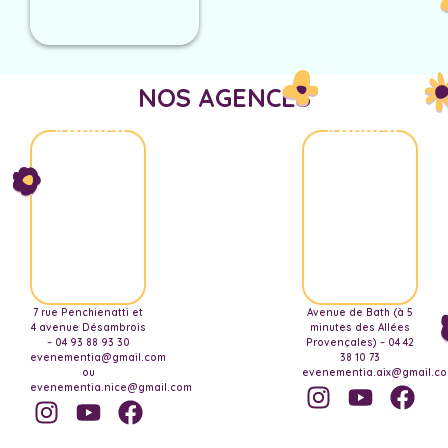
NOS AGENCES
Agence
Agence
Nice
Aix-
Marseille
7 rue Penchienatti et
Avenue de Bath (à 5
4 avenue Désambrois
minutes des Allées
– 04 93 88 93 30
Provençales) – 04 42
evenementia@gmail.com
38 10 73
ou
evenementia.aix@gmail.c
evenementia.nice@gmail.com