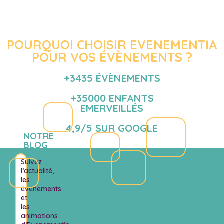
POURQUOI CHOISIR EVENEMENTIA
POUR VOS ÉVÈNEMENTS ?
+3435 ÉVÈNEMENTS
+35000 ENFANTS
EMERVEILLÉS
4,9/5 SUR GOOGLE
NOTRE
BLOG
Suivez
l’actualité,
les
événements
et
les
animations