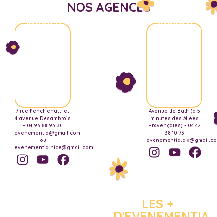
NOS AGENCES
Agence
Agence
Nice
Aix-
Marseille
7 rue Penchienatti et
Avenue de Bath (à 5
4 avenue Désambrois
minutes des Allées
– 04 93 88 93 30
Provençales) – 04 42
evenementia@gmail.com
38 10 73
ou
evenementia.aix@gmail.c
evenementia.nice@gmail.com
LES +
D'EVENEMENTIA