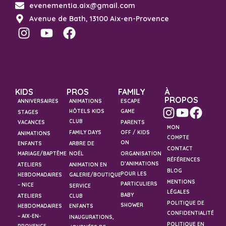
evenementia.aix@gmail.com
Avenue de Bath, 13100 Aix-en-Provence
KIDS
PROS
FAMILY
À
PROPOS
ANNIVERSAIRES
ANIMATIONS
ESCAPE
HÔTELS KIDS
GAME
STAGES
CLUB
VACANCES
PARENTS
MON
FAMILY DAYS
OFF / KIDS
ANIMATIONS
COMPTE
ON
ENFANTS
ARBRE DE
CONTACT
MARIAGE/BAPTÊME
NOËL
ORGANISATION
RÉFÉRENCES
D’ANIMATIONS
ATELIERS
ANIMATION EN
BLOG
POUR LES
HEBDOMADAIRES
GALERIE/BOUTIQUE
MENTIONS
PARTICULIERS
– NICE
SERVICE
LÉGALES
BABY
ATELIERS
CLUB
POLITIQUE DE
SHOWER
HEBDOMADAIRES
ENFANTS
CONFIDENTIALITÉ
– AIX-EN-
INAUGURATIONS,
POLITIQUE EN