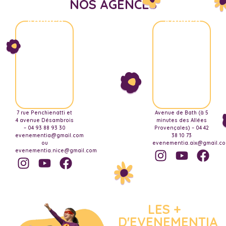
NOS AGENCES
Agence
Agence
Nice
Aix-
Marseille
7 rue Penchienatti et
Avenue de Bath (à 5
4 avenue Désambrois
minutes des Allées
– 04 93 88 93 30
Provençales) – 04 42
evenementia@gmail.com
38 10 73
ou
evenementia.aix@gmail.c
evenementia.nice@gmail.com
LES +
D'EVENEMENTIA