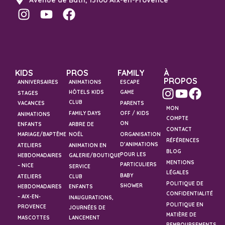
KIDS
PROS
FAMILY
À
PROPOS
ANNIVERSAIRES
ANIMATIONS
ESCAPE
HÔTELS KIDS
GAME
STAGES
CLUB
VACANCES
PARENTS
MON
FAMILY DAYS
OFF / KIDS
ANIMATIONS
COMPTE
ON
ENFANTS
ARBRE DE
CONTACT
MARIAGE/BAPTÊME
NOËL
ORGANISATION
RÉFÉRENCES
D’ANIMATIONS
ATELIERS
ANIMATION EN
BLOG
POUR LES
HEBDOMADAIRES
GALERIE/BOUTIQUE
MENTIONS
PARTICULIERS
– NICE
SERVICE
LÉGALES
BABY
ATELIERS
CLUB
POLITIQUE DE
SHOWER
HEBDOMADAIRES
ENFANTS
CONFIDENTIALITÉ
– AIX-EN-
INAUGURATIONS,
POLITIQUE EN
PROVENCE
JOURNÉES DE
MATIÈRE DE
MASCOTTES
LANCEMENT
REMBOURSEMENTS