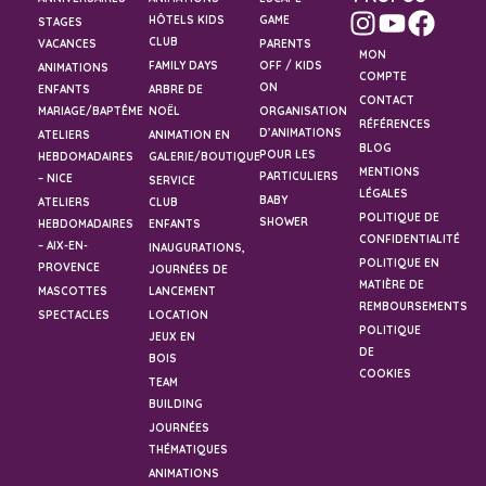
HÔTELS KIDS
GAME
STAGES
CLUB
VACANCES
PARENTS
MON
FAMILY DAYS
OFF / KIDS
ANIMATIONS
COMPTE
ON
ENFANTS
ARBRE DE
CONTACT
MARIAGE/BAPTÊME
NOËL
ORGANISATION
RÉFÉRENCES
D’ANIMATIONS
ATELIERS
ANIMATION EN
BLOG
POUR LES
HEBDOMADAIRES
GALERIE/BOUTIQUE
MENTIONS
PARTICULIERS
– NICE
SERVICE
LÉGALES
BABY
ATELIERS
CLUB
POLITIQUE DE
SHOWER
HEBDOMADAIRES
ENFANTS
CONFIDENTIALITÉ
– AIX-EN-
INAUGURATIONS,
POLITIQUE EN
PROVENCE
JOURNÉES DE
MATIÈRE DE
MASCOTTES
LANCEMENT
REMBOURSEMENTS
SPECTACLES
LOCATION
POLITIQUE
JEUX EN
DE
BOIS
COOKIES
TEAM
BUILDING
JOURNÉES
THÉMATIQUES
ANIMATIONS