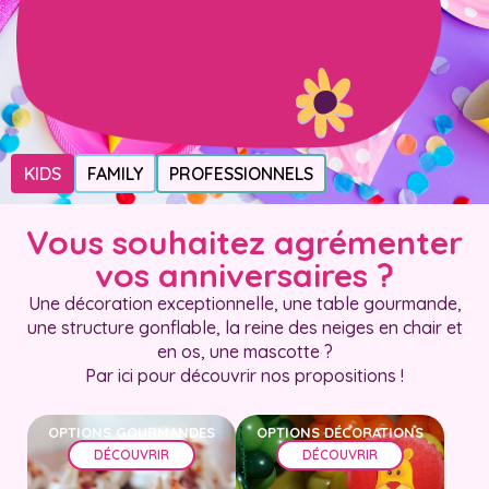
KIDS
FAMILY
PROFESSIONNELS
Vous souhaitez agrémenter
vos anniversaires ?
Une décoration exceptionnelle, une table gourmande,
une structure gonflable, la reine des neiges en chair et
en os, une mascotte ?
Par ici pour découvrir nos propositions !
OPTIONS GOURMANDES
OPTIONS DÉCORATIONS
DÉCOUVRIR
DÉCOUVRIR