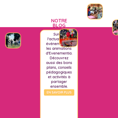
NOTRE
BLOG
Suivez
l’actualité, les
événements et
les animations
d’Evenementia.
Découvrez
aussi des bons
plans, conseils
pédagogiques
et activités à
partager
ensemble.
EN SAVOIR PLUS