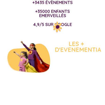
+3435 ÉVÈNEMENTS
+35000 ENFANTS
EMERVEILLÉS
4,9/5 SUR GOOGLE
LES +
D'EVENEMENTIA
Créativité
Flexibilité
Pédagogie
Profession
Sérénité