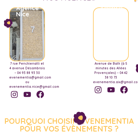
Agence
Agence
Nice
Aix-
Marseille
7 rue Penchienatti et
Avenue de Bath (à 5
4 avenue Désambrois
minutes des Allées
– 04 93 88 93 30
Provençales) – 04 42
evenementia@gmail.com
38 10 73
ou
evenementia.aix@gmail.c
evenementia.nice@gmail.com
POURQUOI CHOISIR EVENEMENTIA
POUR VOS ÉVÈNEMENTS ?