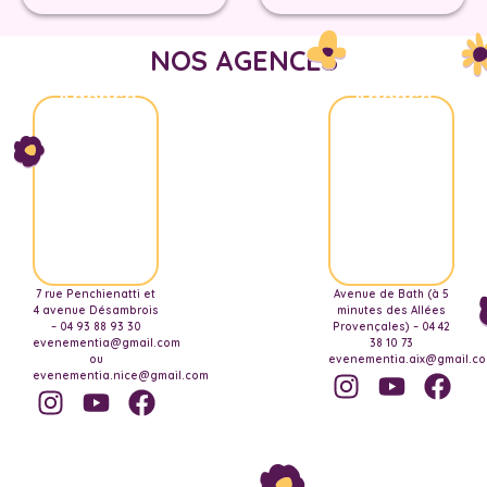
NOS AGENCES
Agence
Agence
Nice
Aix-
Marseille
7 rue Penchienatti et
Avenue de Bath (à 5
4 avenue Désambrois
minutes des Allées
– 04 93 88 93 30
Provençales) – 04 42
evenementia@gmail.com
38 10 73
ou
evenementia.aix@gmail.c
evenementia.nice@gmail.com