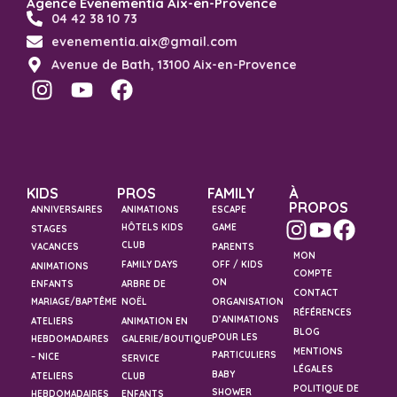
Agence Evenementia Aix-en-Provence
04 42 38 10 73
evenementia.aix@gmail.com
Avenue de Bath, 13100 Aix-en-Provence
KIDS
PROS
FAMILY
À
PROPOS
ANNIVERSAIRES
ANIMATIONS
ESCAPE
HÔTELS KIDS
GAME
STAGES
CLUB
VACANCES
PARENTS
MON
FAMILY DAYS
OFF / KIDS
ANIMATIONS
COMPTE
ON
ENFANTS
ARBRE DE
CONTACT
MARIAGE/BAPTÊME
NOËL
ORGANISATION
RÉFÉRENCES
D’ANIMATIONS
ATELIERS
ANIMATION EN
BLOG
POUR LES
HEBDOMADAIRES
GALERIE/BOUTIQUE
MENTIONS
PARTICULIERS
– NICE
SERVICE
LÉGALES
BABY
ATELIERS
CLUB
POLITIQUE DE
SHOWER
HEBDOMADAIRES
ENFANTS