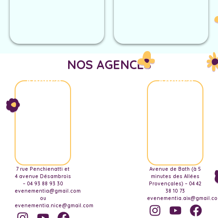
NOS AGENCES
Agence
Agence
Nice
Aix-
Marseille
7 rue Penchienatti et
Avenue de Bath (à 5
4 avenue Désambrois
minutes des Allées
– 04 93 88 93 30
Provençales) – 04 42
evenementia@gmail.com
38 10 73
ou
evenementia.aix@gmail.c
evenementia.nice@gmail.com