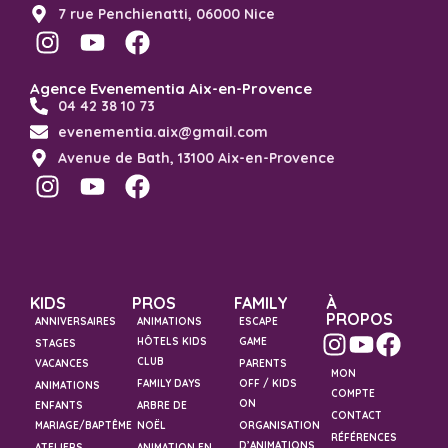
7 rue Penchienatti, 06000 Nice
Agence Evenementia Aix-en-Provence
04 42 38 10 73
evenementia.aix@gmail.com
Avenue de Bath, 13100 Aix-en-Provence
KIDS
PROS
FAMILY
À
PROPOS
ANNIVERSAIRES
ANIMATIONS
ESCAPE
HÔTELS KIDS
GAME
STAGES
CLUB
VACANCES
PARENTS
MON
FAMILY DAYS
OFF / KIDS
ANIMATIONS
COMPTE
ON
ENFANTS
ARBRE DE
CONTACT
MARIAGE/BAPTÊME
NOËL
ORGANISATION
RÉFÉRENCES
D’ANIMATIONS
ATELIERS
ANIMATION EN