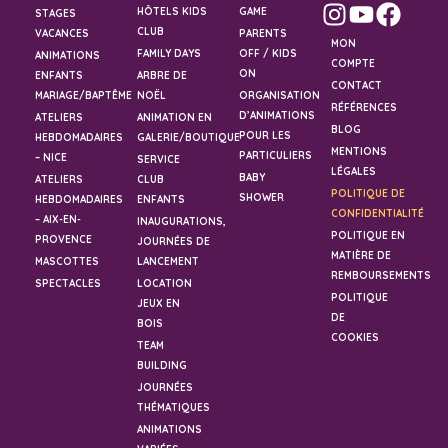
HÔTELS KIDS
GAME
STAGES
CLUB
VACANCES
PARENTS
MON
FAMILY DAYS
OFF / KIDS
ANIMATIONS
COMPTE
ON
ENFANTS
ARBRE DE
CONTACT
MARIAGE/BAPTÊME
NOËL
ORGANISATION
RÉFÉRENCES
D’ANIMATIONS
ATELIERS
ANIMATION EN
BLOG
POUR LES
HEBDOMADAIRES
GALERIE/BOUTIQUE
MENTIONS
PARTICULIERS
– NICE
SERVICE
LÉGALES
BABY
ATELIERS
CLUB
POLITIQUE DE
SHOWER
HEBDOMADAIRES
ENFANTS
CONFIDENTIALITÉ
– AIX-EN-
INAUGURATIONS,
POLITIQUE EN
PROVENCE
JOURNÉES DE
MATIÈRE DE
MASCOTTES
LANCEMENT
REMBOURSEMENTS
SPECTACLES
LOCATION
POLITIQUE
JEUX EN
DE
BOIS
COOKIES
TEAM
BUILDING
JOURNÉES
THÉMATIQUES
ANIMATIONS