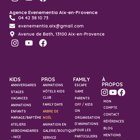
Agence Evenementia Aix-en-Provence
04 42 38 10 73
evenementia.aix@gmail.com
Avenue de Bath, 13100 Aix-en-Provence
KIDS
PROS
FAMILY
À
PROPOS
ANNIVERSAIRES
ANIMATIONS
ESCAPE
HÔTELS KIDS
GAME
STAGES
CLUB
VACANCES
PARENTS
MON
FAMILY DAYS
OFF / KIDS
ANIMATIONS
COMPTE
ON
ENFANTS
ARBRE DE
CONTACT
MARIAGE/BAPTÊME
NOËL
ORGANISATION
RÉFÉRENCES
D’ANIMATIONS
ATELIERS
ANIMATION EN
BLOG
POUR LES
HEBDOMADAIRES
GALERIE/BOUTIQUE
MENTIONS
PARTICULIERS
– NICE
SERVICE