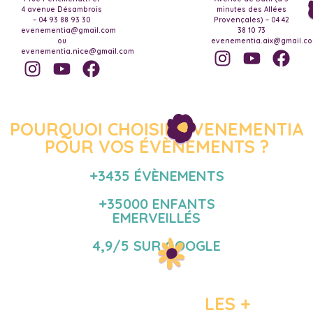
4 avenue Désambrois
minutes des Allées
– 04 93 88 93 30
Provençales) – 04 42
evenementia@gmail.com
38 10 73
ou
evenementia.aix@gmail.c
evenementia.nice@gmail.com
POURQUOI CHOISIR EVENEMENTIA
POUR VOS ÉVÈNEMENTS ?
+3435 ÉVÈNEMENTS
+35000 ENFANTS
EMERVEILLÉS
4,9/5 SUR GOOGLE
LES +