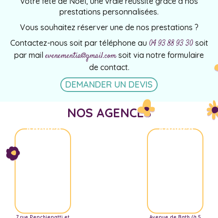
votre fête de Noël, une vraie réussite grâce à nos
prestations personnalisées.
Vous souhaitez réserver une de nos prestations ?
Contactez-nous soit par téléphone au
soit
04 93 88 93 30
par mail
soit via notre formulaire
evenementia@gmail.com
de contact.
DEMANDER UN DEVIS
NOS AGENCES
Agence
Agence
Nice
Aix-
Marseille
7 rue Penchienatti et
Avenue de Bath (à 5