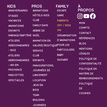
KIDS
PROS
FAMILY
À
PROPOS
ANNIVERSAIRES
ANIMATIONS
ESCAPE
HÔTELS KIDS
GAME
STAGES
CLUB
VACANCES
PARENTS
MON
FAMILY DAYS
OFF / KIDS
ANIMATIONS
COMPTE
ON
ENFANTS
ARBRE DE
CONTACT
MARIAGE/BAPTÊME
NOËL
ORGANISATION
RÉFÉRENCES
D’ANIMATIONS
ATELIERS
ANIMATION EN
BLOG
POUR LES
HEBDOMADAIRES
GALERIE/BOUTIQUE
MENTIONS
PARTICULIERS
– NICE
SERVICE
LÉGALES
BABY
ATELIERS
CLUB
POLITIQUE DE
SHOWER
HEBDOMADAIRES
ENFANTS
CONFIDENTIALITÉ
– AIX-EN-
INAUGURATIONS,
POLITIQUE EN
PROVENCE
JOURNÉES DE
MATIÈRE DE
MASCOTTES
LANCEMENT
REMBOURSEMENTS
SPECTACLES
LOCATION
POLITIQUE
JEUX EN
DE
BOIS
COOKIES
TEAM
BUILDING
JOURNÉES