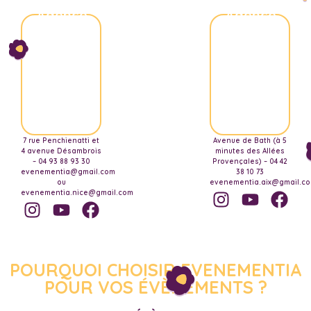
Agence
Agence
Nice
Aix-
Marseille
7 rue Penchienatti et
Avenue de Bath (à 5
4 avenue Désambrois
minutes des Allées
– 04 93 88 93 30
Provençales) – 04 42
evenementia@gmail.com
38 10 73
ou
evenementia.aix@gmail.c
evenementia.nice@gmail.com
POURQUOI CHOISIR EVENEMENTIA
POUR VOS ÉVÈNEMENTS ?