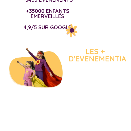
+35000 ENFANTS
EMERVEILLÉS
4,9/5 SUR GOOGLE
LES +
D'EVENEMENTIA
Créativité
Flexibilité
Pédagogie
Profession
Sérénité