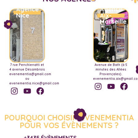
Agence
Agence
Nice
Aix-
Marseille
7 rue Penchienatti et
Avenue de Bath (à 5
4 avenue Désambrois
minutes des Allées
evenementia@gmail.com
Provençales).
ou
evenementia.aix@gmail.c
evenementia.nice@gmail.com
POURQUOI CHOISIR EVENEMENTIA
POUR VOS ÉVÈNEMENTS ?
+3435 ÉVÈNEMENTS