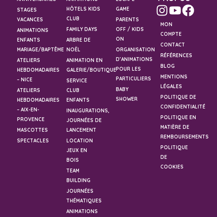
HÔTELS KIDS
GAME
STAGES
CLUB
VACANCES
PARENTS
MON
FAMILY DAYS
OFF / KIDS
ANIMATIONS
COMPTE
ON
ENFANTS
ARBRE DE
CONTACT
MARIAGE/BAPTÊME
NOËL
ORGANISATION
RÉFÉRENCES
D’ANIMATIONS
ATELIERS
ANIMATION EN
BLOG
POUR LES
HEBDOMADAIRES
GALERIE/BOUTIQUE
MENTIONS
PARTICULIERS
– NICE
SERVICE
LÉGALES
BABY
ATELIERS
CLUB
POLITIQUE DE
SHOWER
HEBDOMADAIRES
ENFANTS
CONFIDENTIALITÉ
– AIX-EN-
INAUGURATIONS,
POLITIQUE EN
PROVENCE
JOURNÉES DE
MATIÈRE DE
MASCOTTES
LANCEMENT
REMBOURSEMENTS
SPECTACLES
LOCATION
POLITIQUE
JEUX EN
DE
BOIS
COOKIES
TEAM
BUILDING
JOURNÉES
THÉMATIQUES
ANIMATIONS