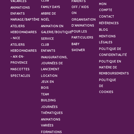
CLUB
VACANCES
PARENTS
MON
FAMILY DAYS
OFF / KIDS
ANIMATIONS
COMPTE
ON
ENFANTS
ARBRE DE
CONTACT
MARIAGE/BAPTÊME
NOËL
ORGANISATION
RÉFÉRENCES
D’ANIMATIONS
ATELIERS
ANIMATION EN
BLOG
POUR LES
HEBDOMADAIRES
GALERIE/BOUTIQUE
MENTIONS
PARTICULIERS
– NICE
SERVICE
LÉGALES
BABY
ATELIERS
CLUB
POLITIQUE DE
SHOWER
HEBDOMADAIRES
ENFANTS
CONFIDENTIALITÉ
– AIX-EN-
INAUGURATIONS,
POLITIQUE EN
PROVENCE
JOURNÉES DE
MATIÈRE DE
MASCOTTES
LANCEMENT
REMBOURSEMENTS
SPECTACLES
LOCATION
POLITIQUE
JEUX EN
DE
BOIS
COOKIES
TEAM
BUILDING
JOURNÉES
THÉMATIQUES
ANIMATIONS
VARIÉES
FORMATIONS