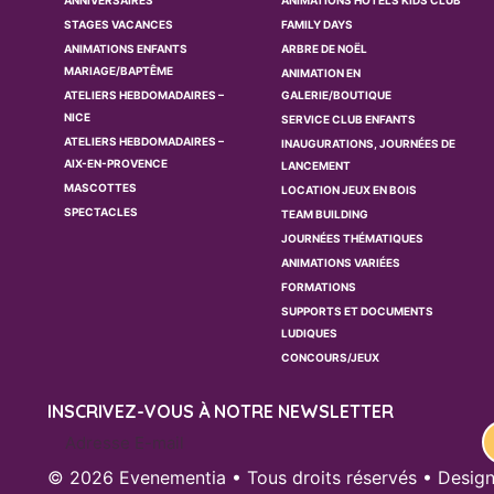
ANNIVERSAIRES
ANIMATIONS HÔTELS KIDS CLUB
STAGES VACANCES
FAMILY DAYS
ANIMATIONS ENFANTS
ARBRE DE NOËL
MARIAGE/BAPTÊME
ANIMATION EN
ATELIERS HEBDOMADAIRES –
GALERIE/BOUTIQUE
NICE
SERVICE CLUB ENFANTS
ATELIERS HEBDOMADAIRES –
INAUGURATIONS, JOURNÉES DE
AIX-EN-PROVENCE
LANCEMENT
MASCOTTES
LOCATION JEUX EN BOIS
SPECTACLES
TEAM BUILDING
JOURNÉES THÉMATIQUES
ANIMATIONS VARIÉES
FORMATIONS
SUPPORTS ET DOCUMENTS
LUDIQUES
CONCOURS/JEUX
INSCRIVEZ-VOUS À NOTRE NEWSLETTER
© 2026 Evenementia • Tous droits réservés • Desig