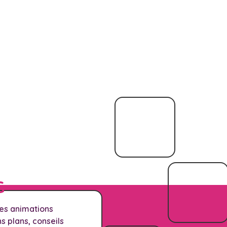
G
les animations
 plans, conseils