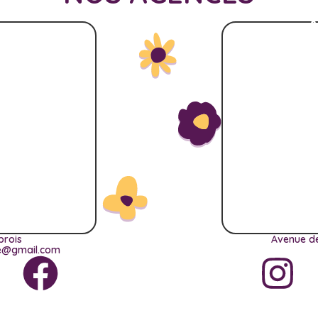
A
brois
Avenue de
ce@gmail.com