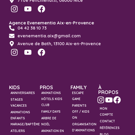
7 rue Penchienatti, 06000 Nice
Agence Evenementia Aix-en-Provence
04 42 38 10 73
evenementia.aix@gmail.com
Avenue de Bath, 13100 Aix-en-Provence
KIDS
PROS
FAMILY
À
PROPOS
ANNIVERSAIRES
ANIMATIONS
ESCAPE
HÔTELS KIDS
GAME
STAGES
CLUB
VACANCES
PARENTS
MON
FAMILY DAYS
OFF / KIDS
ANIMATIONS
COMPTE
ON
ENFANTS
ARBRE DE
CONTACT
MARIAGE/BAPTÊME
NOËL
ORGANISATION
RÉFÉRENCES
D’ANIMATIONS
ATELIERS
ANIMATION EN
BLOG