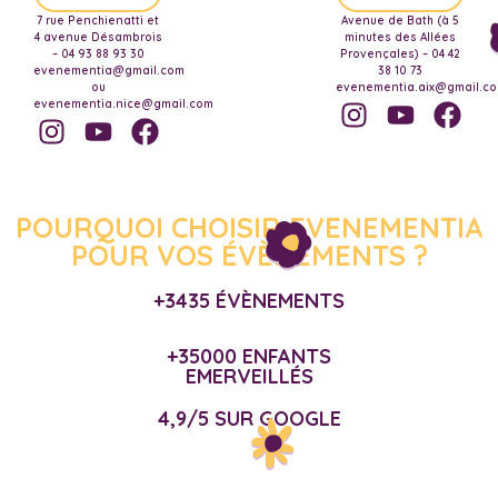
7 rue Penchienatti et
Avenue de Bath (à 5
4 avenue Désambrois
minutes des Allées
– 04 93 88 93 30
Provençales) – 04 42
evenementia@gmail.com
38 10 73
ou
evenementia.aix@gmail.c
evenementia.nice@gmail.com
POURQUOI CHOISIR EVENEMENTIA
POUR VOS ÉVÈNEMENTS ?
+3435 ÉVÈNEMENTS
+35000 ENFANTS
EMERVEILLÉS
4,9/5 SUR GOOGLE