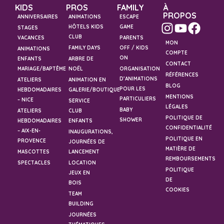
KIDS
PROS
FAMILY
À
PROPOS
ANNIVERSAIRES
ANIMATIONS
ESCAPE
HÔTELS KIDS
GAME
STAGES
CLUB
VACANCES
PARENTS
MON
FAMILY DAYS
OFF / KIDS
ANIMATIONS
COMPTE
ON
ENFANTS
ARBRE DE
CONTACT
MARIAGE/BAPTÊME
NOËL
ORGANISATION
RÉFÉRENCES
D’ANIMATIONS
ATELIERS
ANIMATION EN
BLOG
POUR LES
HEBDOMADAIRES
GALERIE/BOUTIQUE
MENTIONS
PARTICULIERS
– NICE
SERVICE
LÉGALES
BABY
ATELIERS
CLUB
POLITIQUE DE
SHOWER
HEBDOMADAIRES
ENFANTS
CONFIDENTIALITÉ
– AIX-EN-
INAUGURATIONS,
POLITIQUE EN
PROVENCE
JOURNÉES DE
MATIÈRE DE
MASCOTTES
LANCEMENT
REMBOURSEMENTS
SPECTACLES
LOCATION
POLITIQUE
JEUX EN
DE
BOIS
COOKIES
TEAM
BUILDING
JOURNÉES