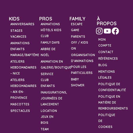
KIDS
PROS
FAMILY
À
PROPOS
ANNIVERSAIRES
ANIMATIONS
ESCAPE
HÔTELS KIDS
GAME
STAGES
CLUB
VACANCES
PARENTS
MON
FAMILY DAYS
OFF / KIDS
ANIMATIONS
COMPTE
ON
ENFANTS
ARBRE DE
CONTACT
MARIAGE/BAPTÊME
NOËL
ORGANISATION
RÉFÉRENCES
D’ANIMATIONS
ATELIERS
ANIMATION EN
BLOG
POUR LES
HEBDOMADAIRES
GALERIE/BOUTIQUE
MENTIONS
PARTICULIERS
– NICE
SERVICE
LÉGALES
BABY
ATELIERS
CLUB
POLITIQUE DE
SHOWER
HEBDOMADAIRES
ENFANTS
CONFIDENTIALITÉ
– AIX-EN-
INAUGURATIONS,
POLITIQUE EN
PROVENCE
JOURNÉES DE
MATIÈRE DE
MASCOTTES
LANCEMENT
REMBOURSEMENTS
SPECTACLES
LOCATION
POLITIQUE
JEUX EN
DE
BOIS
COOKIES
TEAM