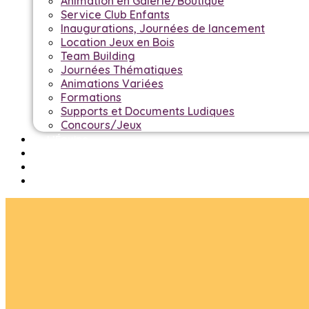
Animation en Galerie/Boutique
Service Club Enfants
Inaugurations, Journées de lancement
Location Jeux en Bois
Team Building
Journées Thématiques
Animations Variées
Formations
Supports et Documents Ludiques
Concours/Jeux
L’Équipe
Références
Blog
Contact