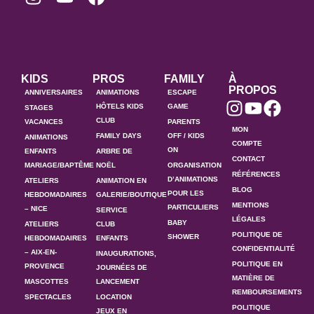
KIDS
PROS
FAMILY
À
PROPOS
ANNIVERSAIRES
ANIMATIONS
ESCAPE
HÔTELS KIDS
GAME
STAGES
CLUB
VACANCES
PARENTS
MON
FAMILY DAYS
OFF / KIDS
ANIMATIONS
COMPTE
ON
ENFANTS
ARBRE DE
CONTACT
MARIAGE/BAPTÊME
NOËL
ORGANISATION
RÉFÉRENCES
D’ANIMATIONS
ATELIERS
ANIMATION EN
BLOG
POUR LES
HEBDOMADAIRES
GALERIE/BOUTIQUE
MENTIONS
PARTICULIERS
– NICE
SERVICE
LÉGALES
BABY
ATELIERS
CLUB
POLITIQUE DE
SHOWER
HEBDOMADAIRES
ENFANTS
CONFIDENTIALITÉ
– AIX-EN-
INAUGURATIONS,
POLITIQUE EN
PROVENCE
JOURNÉES DE
MATIÈRE DE
MASCOTTES
LANCEMENT
REMBOURSEMENTS
SPECTACLES
LOCATION
POLITIQUE
JEUX EN