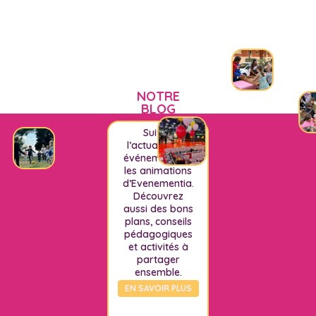
NOTRE
BLOG
Suivez
l’actualité, les
événements et
les animations
d’Evenementia.
Découvrez
aussi des bons
plans, conseils
pédagogiques
et activités à
partager
ensemble.
EN SAVOIR PLUS