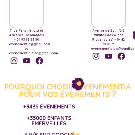
7 rue Penchienatti et
Avenue de Bath (à 5
4 avenue Désambrois
minutes des Allées
– 04 93 88 93 30
Provençales) – 04 42
evenementia@gmail.com
38 10 73
ou
evenementia.aix@gmail.c
evenementia.nice@gmail.com
POURQUOI CHOISIR EVENEMENTIA
POUR VOS ÉVÈNEMENTS ?
+3435 ÉVÈNEMENTS
+35000 ENFANTS
EMERVEILLÉS
4,9/5 SUR GOOGLE