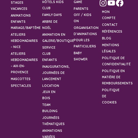
HÔTELS KIDS
GAME
STAGES
CLUB
VACANCES
PARENTS
MON
FAMILY DAYS
OFF / KIDS
ANIMATIONS
COMPTE
ON
ENFANTS
ARBRE DE
CONTACT
MARIAGE/BAPTÊME
NOËL
ORGANISATION
RÉFÉRENCES
D’ANIMATIONS
ATELIERS
ANIMATION EN
BLOG
POUR LES
HEBDOMADAIRES
GALERIE/BOUTIQUE
MENTIONS
PARTICULIERS
– NICE
SERVICE
LÉGALES
BABY
ATELIERS
CLUB
POLITIQUE DE
SHOWER
HEBDOMADAIRES
ENFANTS
CONFIDENTIALITÉ
– AIX-EN-
INAUGURATIONS,
POLITIQUE EN
PROVENCE
JOURNÉES DE
MATIÈRE DE
MASCOTTES
LANCEMENT
REMBOURSEMENTS
SPECTACLES
LOCATION
POLITIQUE
JEUX EN
DE
BOIS
COOKIES
TEAM
BUILDING
JOURNÉES
THÉMATIQUES
ANIMATIONS
VARIÉES