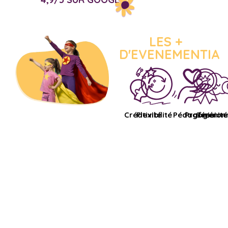
LES +
D'EVENEMENTIA
Créativité
Flexibilité
Pédagogie
Profession
Sérénité