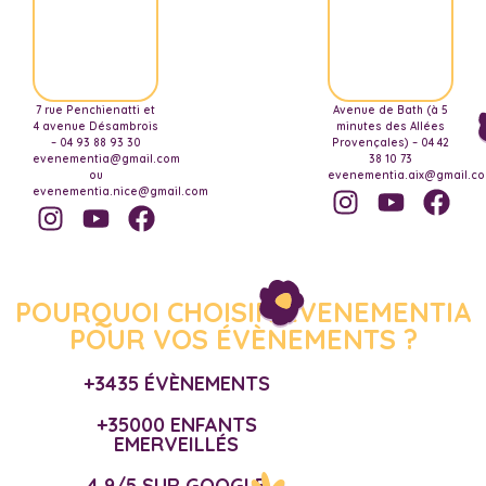
7 rue Penchienatti et
Avenue de Bath (à 5
4 avenue Désambrois
minutes des Allées
– 04 93 88 93 30
Provençales) – 04 42
evenementia@gmail.com
38 10 73
ou
evenementia.aix@gmail.c
evenementia.nice@gmail.com
POURQUOI CHOISIR EVENEMENTIA
POUR VOS ÉVÈNEMENTS ?
+3435 ÉVÈNEMENTS
+35000 ENFANTS
EMERVEILLÉS
4,9/5 SUR GOOGLE