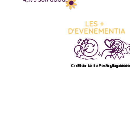
LES +
D'EVENEMENTIA
Créativité
Flexibilité
Pédagogie
Profession
Sérénité