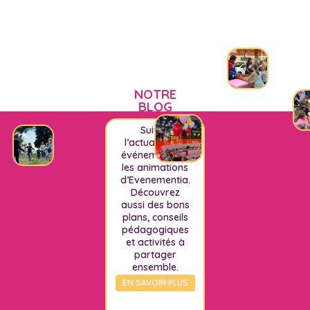
NOTRE
BLOG
Suivez
l’actualité, les
événements et
les animations
d’Evenementia.
Découvrez
aussi des bons
plans, conseils
pédagogiques
et activités à
partager
ensemble.
EN SAVOIR PLUS