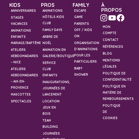
KIDS
PROS
FAMILY
À
PROPOS
ANNIVERSAIRES
ANIMATIONS
ESCAPE
HÔTELS KIDS
GAME
STAGES
CLUB
VACANCES
PARENTS
MON
FAMILY DAYS
OFF / KIDS
ANIMATIONS
COMPTE
ON
ENFANTS
ARBRE DE
CONTACT
MARIAGE/BAPTÊME
NOËL
ORGANISATION
RÉFÉRENCES
D’ANIMATIONS
ATELIERS
ANIMATION EN
BLOG
POUR LES
HEBDOMADAIRES
GALERIE/BOUTIQUE
MENTIONS
PARTICULIERS
– NICE
SERVICE
LÉGALES
BABY
ATELIERS
CLUB
POLITIQUE DE
SHOWER
HEBDOMADAIRES
ENFANTS
CONFIDENTIALITÉ
– AIX-EN-
INAUGURATIONS,
POLITIQUE EN
PROVENCE
JOURNÉES DE
MATIÈRE DE
MASCOTTES
LANCEMENT
REMBOURSEMENTS
SPECTACLES
LOCATION
POLITIQUE
JEUX EN
DE
BOIS
COOKIES
TEAM
BUILDING
JOURNÉES