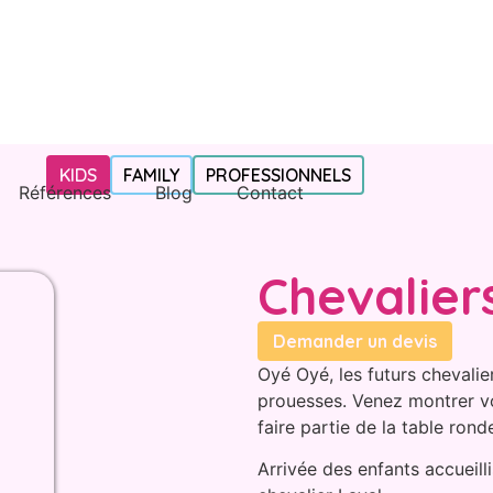
KIDS
FAMILY
PROFESSIONNELS
Références
Blog
Contact
Chevalier
Demander un devis
Oyé Oyé, les futurs chevali
prouesses. Venez montrer vo
faire partie de la table rond
Arrivée des enfants accueil