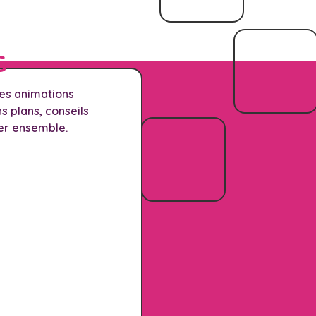
G
les animations
 plans, conseils
er ensemble.