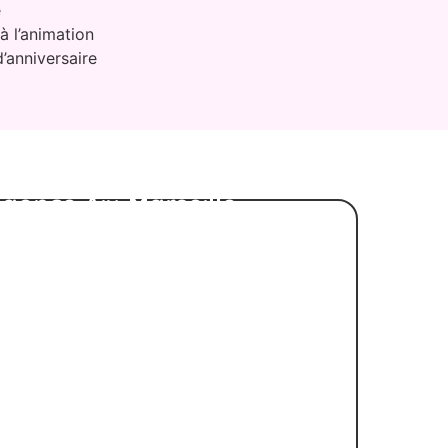
é
à l’animation
’anniversaire
gence Aix-Marseille