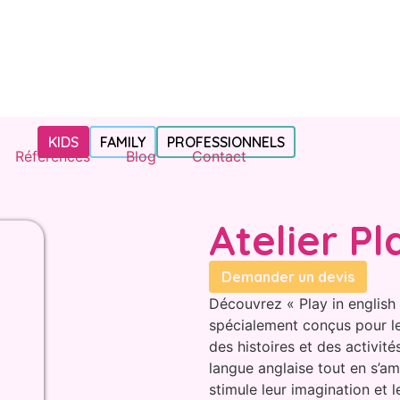
KIDS
FAMILY
PROFESSIONNELS
Références
Blog
Contact
Atelier Pl
Demander un devis
Découvrez « Play in english »
spécialement conçus pour le
des histoires et des activité
langue anglaise tout en s’a
stimule leur imagination et 