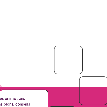
G
les animations
 plans, conseils