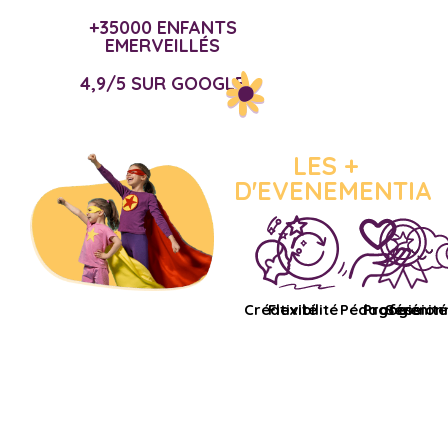
+35000 ENFANTS
EMERVEILLÉS
4,9/5 SUR GOOGLE
LES +
D'EVENEMENTIA
Créativité
Flexibilité
Pédagogie
Profession
Sérénité