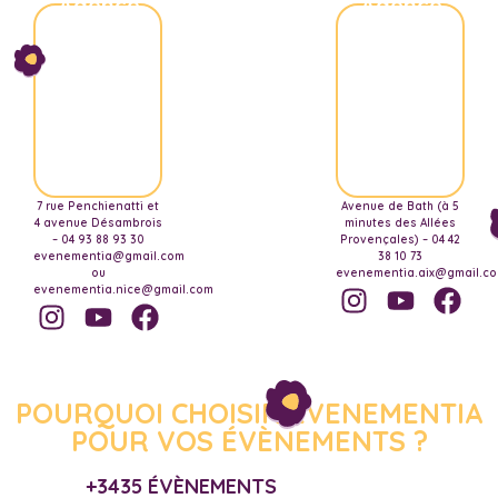
Agence
Agence
Nice
Aix-
Marseille
7 rue Penchienatti et
Avenue de Bath (à 5
4 avenue Désambrois
minutes des Allées
– 04 93 88 93 30
Provençales) – 04 42
evenementia@gmail.com
38 10 73
ou
evenementia.aix@gmail.c
evenementia.nice@gmail.com
POURQUOI CHOISIR EVENEMENTIA
POUR VOS ÉVÈNEMENTS ?
+3435 ÉVÈNEMENTS