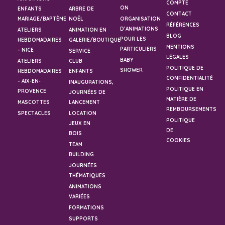
COMPTE
ON
ENFANTS
ARBRE DE
CONTACT
MARIAGE/BAPTÊME
NOËL
ORGANISATION
RÉFÉRENCES
D’ANIMATIONS
ATELIERS
ANIMATION EN
BLOG
POUR LES
HEBDOMADAIRES
GALERIE/BOUTIQUE
MENTIONS
PARTICULIERS
– NICE
SERVICE
LÉGALES
BABY
ATELIERS
CLUB
POLITIQUE DE
SHOWER
HEBDOMADAIRES
ENFANTS
CONFIDENTIALITÉ
– AIX-EN-
INAUGURATIONS,
POLITIQUE EN
PROVENCE
JOURNÉES DE
MATIÈRE DE
MASCOTTES
LANCEMENT
REMBOURSEMENTS
SPECTACLES
LOCATION
POLITIQUE
JEUX EN
DE
BOIS
COOKIES
TEAM
BUILDING
JOURNÉES
THÉMATIQUES
ANIMATIONS
VARIÉES
FORMATIONS
SUPPORTS