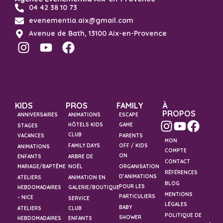
04 42 38 10 73
evenementia.aix@gmail.com
Avenue de Bath, 13100 Aix-en-Provence
KIDS
PROS
FAMILY
À
PROPOS
ANNIVERSAIRES
ANIMATIONS
ESCAPE
HÔTELS KIDS
GAME
STAGES
CLUB
VACANCES
PARENTS
MON
FAMILY DAYS
OFF / KIDS
ANIMATIONS
COMPTE
ON
ENFANTS
ARBRE DE
CONTACT
MARIAGE/BAPTÊME
NOËL
ORGANISATION
RÉFÉRENCES
D’ANIMATIONS
ATELIERS
ANIMATION EN
BLOG
POUR LES
HEBDOMADAIRES
GALERIE/BOUTIQUE
MENTIONS
PARTICULIERS
– NICE
SERVICE
LÉGALES
BABY
ATELIERS
CLUB
POLITIQUE DE
SHOWER
HEBDOMADAIRES
ENFANTS