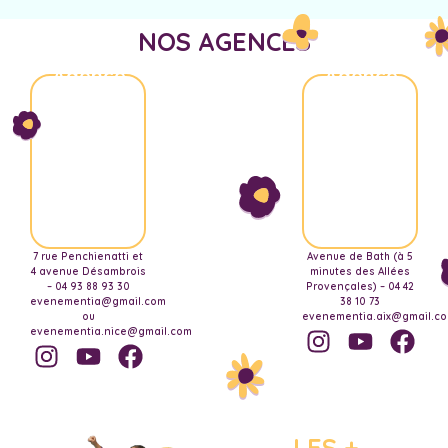
NOS AGENCES
Agence
Agence
Nice
Aix-
Marseille
7 rue Penchienatti et
Avenue de Bath (à 5
4 avenue Désambrois
minutes des Allées
– 04 93 88 93 30
Provençales) – 04 42
evenementia@gmail.com
38 10 73
ou
evenementia.aix@gmail.c
evenementia.nice@gmail.com
LES +