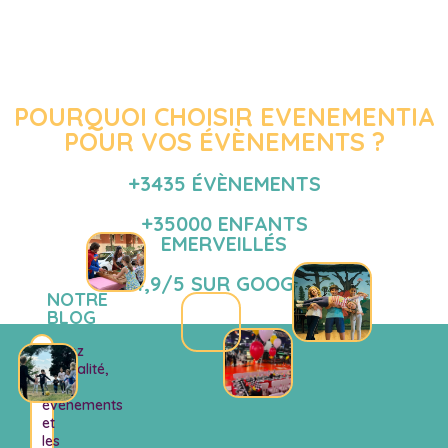
POURQUOI CHOISIR EVENEMENTIA
POUR VOS ÉVÈNEMENTS ?
+3435 ÉVÈNEMENTS
+35000 ENFANTS
EMERVEILLÉS
4,9/5 SUR GOOGLE
NOTRE
BLOG
Suivez
l’actualité,
les
événements
et
les